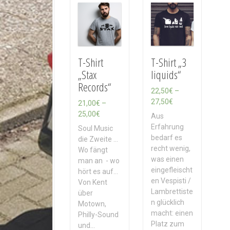
h
A
k
t
u
a
T-Shirt
T-Shirt „3
l
„Stax
liquids“
i
Records“
t
22,50
€
–
ä
P
27,50
€
21,00
€
–
t
r
P
25,00
€
Aus
s
e
r
Erfahrung
Soul Music
o
i
e
bedarf es
die Zweite ...
r
s
i
recht wenig,
Wo fängt
t
s
s
was einen
man an - wo
i
p
s
eingefleischt
hört es auf...
e
a
p
en Vespisti /
Von Kent
r
n
a
Lambrettiste
über
t
n
n
n glücklich
Motown,
e
n
macht: einen
Philly-Sound
:
e
Platz zum
und…