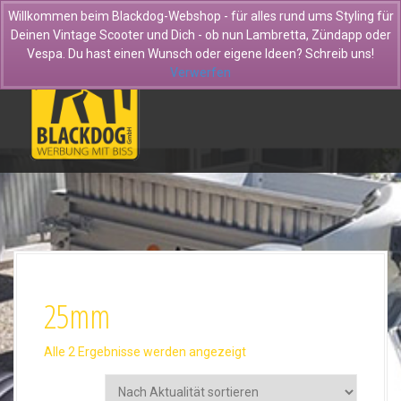
D
Willkommen beim Blackdog-Webshop - für alles rund ums Styling für
i
Deinen Vintage Scooter und Dich - ob nun Lambretta, Zündapp oder
r
Vespa. Du hast einen Wunsch oder eigene Ideen? Schreib uns!
e
Verwerfen
k
t
z
u
m
I
n
h
a
l
t
25mm
N
Alle 2 Ergebnisse werden angezeigt
a
c