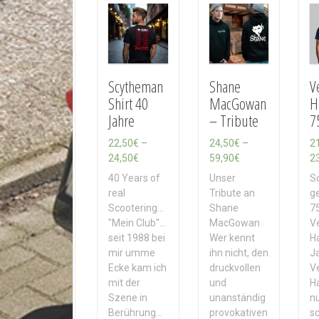
h
A
k
t
u
a
Scytheman
Shane
V
l
Shirt 40
MacGowan
H
i
Jahre
– Tribute
7
t
ä
22,50
€
–
24,50
€
–
2
t
P
P
24,50
€
59,90
€
2
s
r
r
40 Years of
Unser
So
o
e
e
real
Tribute an
ge
r
i
i
Scootering...
Shane
7
t
s
s
"Mein Club"...
MacGowan
V
i
s
s
seit 1988 bei
Wer kennt
H
e
p
p
mir umme
ihn nicht, den
Ja
r
a
a
Ecke kam ich
druckvollen
V
t
n
n
mit der
und
H
n
n
Szene in
unanständig
nu
e
e
Berührung…
provokativen
s