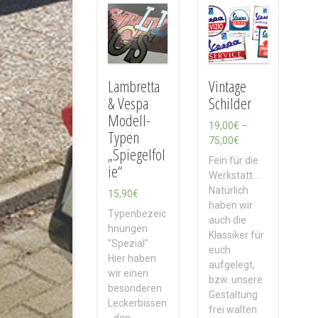
h
A
k
t
u
a
Lambretta
Vintage
l
& Vespa
Schilder
i
Modell-
t
19,00
€
–
Typen
ä
P
75,00
€
„Spiegelfol
t
r
Fein für die
ie“
s
e
Werkstatt...
o
i
Natürlich
15,90
€
r
s
haben wir
Typenbezeic
t
s
auch die
hnungen
i
p
Klassiker für
"Spezial"
e
a
euch
Hier haben
r
n
aufgelegt,
wir einen
t
n
bzw. unsere
besonderen
e
Gestaltung
Leckerbissen
:
frei walten
- den