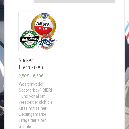
Sticker
Biermarken
P
2,50
€
–
6,50
€
r
Was trinkt der
e
Scooterboy? BIER!
i
...und vor allem
s
veredelt er sich die
s
Kiste mit seiner
p
Lieblingsmarke.
a
Einige der alten
n
Schule…