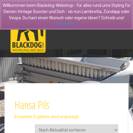
D
Willkommen beim Blackdog-Webshop - für alles rund ums Styling für
i
Deinen Vintage Scooter und Dich - ob nun Lambretta, Zündapp oder
r
Vespa. Du hast einen Wunsch oder eigene Ideen? Schreib uns!
e
Verwerfen
k
t
z
u
m
I
n
h
a
l
t
Hansa Pils
Einzelnes Ergebnis wird angezeigt