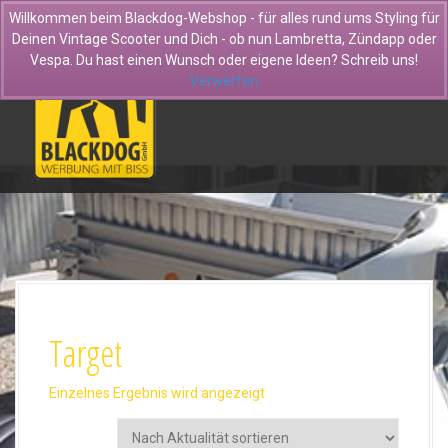
D
Willkommen beim Blackdog-Webshop - für alles rund ums Styling für
i
Deinen Vintage Scooter und Dich - ob nun Lambretta, Zündapp oder
r
Vespa. Du hast einen Wunsch oder eigene Ideen? Schreib uns!
e
Verwerfen
k
t
z
u
m
I
n
h
a
l
t
Target
Einzelnes Ergebnis wird angezeigt