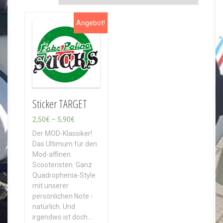
Angebot!
Sticker TARGET
P
2,50
€
–
5,90
€
r
Der MOD-Klassiker!
e
Das Ultimum für den
i
Mod-affinen
s
Scooteristen. Ganz
s
Quadrophenia-Style
p
mit unserer
a
persönlichen Note -
n
natürlich. Und
n
irgendwo ist doch…