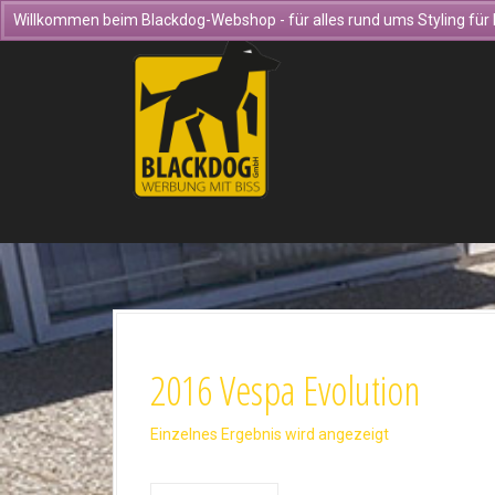
D
Willkommen beim Blackdog-Webshop - für alles rund ums Styling für 
i
r
e
k
t
z
u
m
I
n
h
a
l
t
2016 Vespa Evolution
Einzelnes Ergebnis wird angezeigt