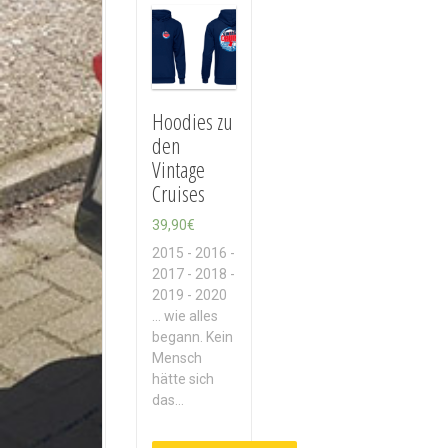
Hoodies zu
den
Vintage
Cruises
39,90
€
2015 - 2016 -
2017 - 2018 -
2019 - 2020
... wie alles
begann. Kein
Mensch
hätte sich
das…