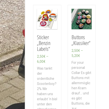
c
h
A
k
t
u
a
Sticker
Buttons
l
„Benzin
„Klassiker“
i
Labels“
t
2,50
€
–
ä
P
5,20
€
2,50
€
–
t
r
P
6,00
€
For your
s
e
r
personal
Was tankt
o
i
e
Collar Es gibt
der
r
s
i
Buttons mit
ordentliche
t
s
s
allemmöglic
Scooterboy?
i
p
s
hen Kram
2% Wir
e
a
p
drauf... und
haben uns
r
n
a
es gibt
erlaubt 'n bisl
t
n
n
Buttons, die
unter den
e
n
zur