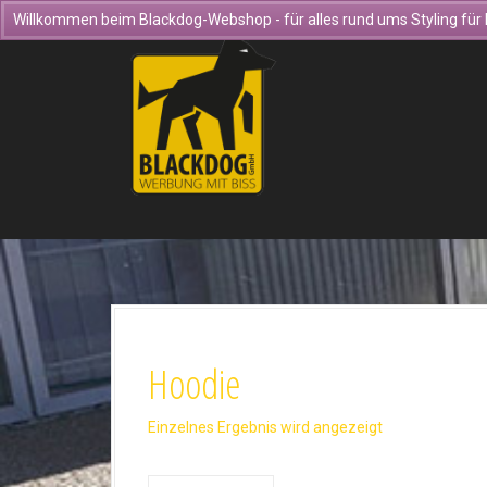
D
Willkommen beim Blackdog-Webshop - für alles rund ums Styling für 
i
r
e
k
t
z
u
m
I
n
h
a
l
t
Hoodie
Einzelnes Ergebnis wird angezeigt