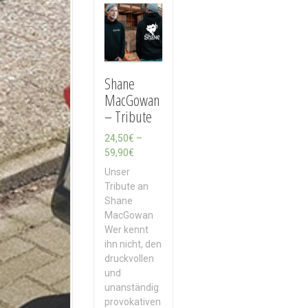
Shane
MacGowan
– Tribute
24,50
€
–
P
59,90
€
r
Unser
e
Tribute an
i
Shane
s
MacGowan
s
Wer kennt
p
ihn nicht, den
a
druckvollen
n
und
n
unanständig
e
provokativen