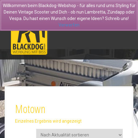
D
Willkommen beim Blackdog-Webshop - für alles rund ums Styling für
i
Deinen Vintage Scooter und Dich - ob nun Lambretta, Zündapp oder
r
Vespa. Du hast einen Wunsch oder eigene Ideen? Schreib uns!
e
Verwerfen
k
t
z
u
m
I
n
h
a
l
t
Motown
Einzelnes Ergebnis wird angezeigt