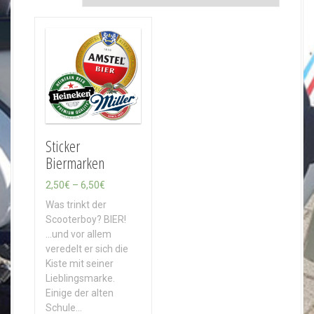
Sticker
Biermarken
P
2,50
€
–
6,50
€
r
Was trinkt der
e
Scooterboy? BIER!
i
...und vor allem
s
veredelt er sich die
s
Kiste mit seiner
p
Lieblingsmarke.
a
Einige der alten
n
Schule…