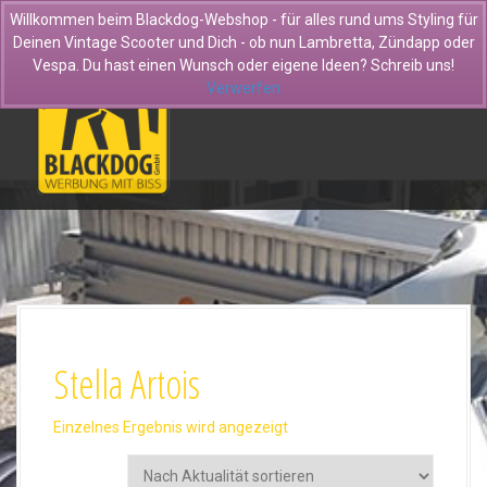
D
Willkommen beim Blackdog-Webshop - für alles rund ums Styling für
i
Deinen Vintage Scooter und Dich - ob nun Lambretta, Zündapp oder
r
Vespa. Du hast einen Wunsch oder eigene Ideen? Schreib uns!
e
Verwerfen
k
t
z
u
m
I
n
h
a
l
t
Stella Artois
Einzelnes Ergebnis wird angezeigt