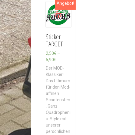
Angebot!
Sticker
TARGET
2,50
€
–
P
5,90
€
r
Der MOD-
e
Klassiker!
i
Das Ultimum
s
für den Mod-
s
affinen
p
Scooteristen
a
. Ganz
n
Quadropheni
n
a-Style mit
e
unserer
:
persönlichen