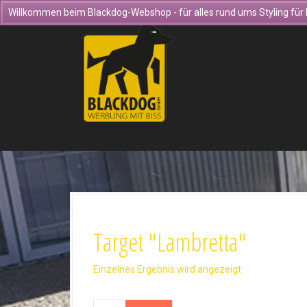
D
Willkommen beim Blackdog-Webshop - für alles rund ums Styling für 
i
r
e
k
t
z
u
m
I
n
h
a
l
t
Target "Lambretta"
Einzelnes Ergebnis wird angezeigt