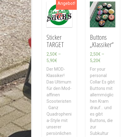
h
Angebot!
A
k
t
u
a
Sticker
Buttons
l
TARGET
„Klassiker“
i
t
2,50
€
–
2,50
€
–
ä
P
P
5,90
€
5,20
€
t
r
r
Der MOD-
For your
s
e
e
Klassiker!
personal
o
i
i
Das Ultimum
Collar Es gibt
r
s
s
für den Mod-
Buttons mit
t
s
s
affinen
allemmöglic
i
p
p
Scooteristen
hen Kram
e
a
a
. Ganz
drauf... und
r
n
n
Quadropheni
es gibt
t
n
n
a-Style mit
Buttons, die
e
e
unserer
zur
:
:
persönlichen
Subkultur