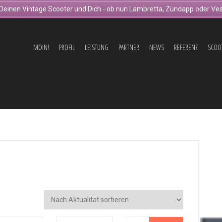
Deinen Vintage Scooter und Dich - ob nun Lambretta, Zündapp oder Ves
MOIN!
PROFIL
LEISTUNG
PARTNER
NEWS
REFERENZ
SCOO