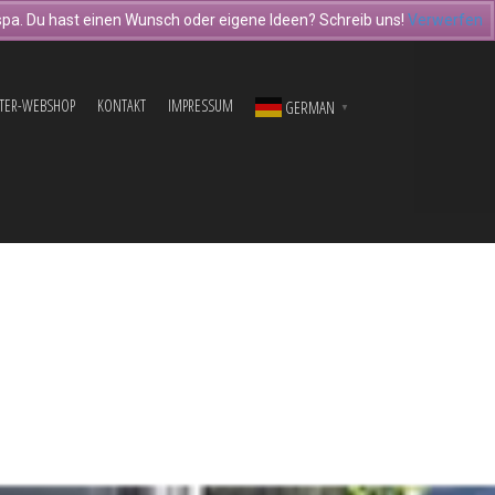
pa. Du hast einen Wunsch oder eigene Ideen? Schreib uns!
Verwerfen
TER-WEBSHOP
KONTAKT
IMPRESSUM
GERMAN
▼