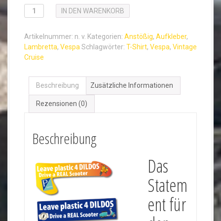
a
T
IN DEN WARENKORB
n
-
S
n
Artikelnummer:
n. v.
Kategorien:
Anstößig
,
Aufkleber
,
h
e
Lambretta
,
Vespa
Schlagwörter:
T-Shirt
,
Vespa
,
Vintage
i
:
Cruise
r
2
t
"
2
Beschreibung
Zusätzliche Informationen
L
,
e
Rezensionen (0)
5
a
0
v
Beschreibung
€
e
P
b
l
i
Das
a
s
s
Statem
2
t
i
5
ent für
c
,
.