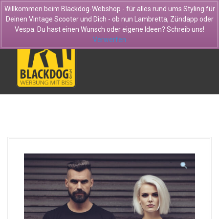
D
Willkommen beim Blackdog-Webshop - für alles rund ums Styling für
i
Deinen Vintage Scooter und Dich - ob nun Lambretta, Zündapp oder
r
Vespa. Du hast einen Wunsch oder eigene Ideen? Schreib uns!
e
Verwerfen
k
t
z
u
m
I
n
h
a
l
t