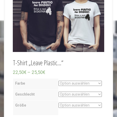
T-Shirt „Leave Plastic…“
P
22,50
€
–
25,50
€
r
Farbe
e
i
Geschlecht
s
Größe
s
p