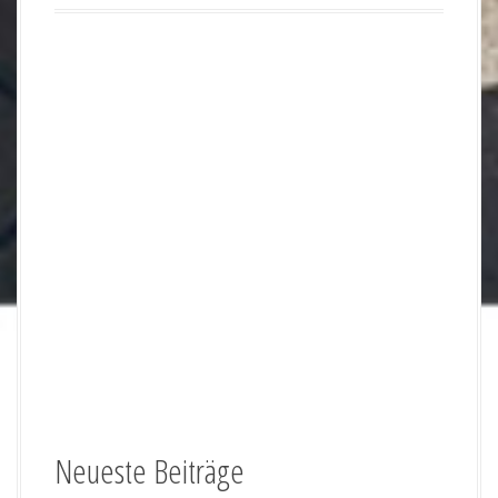
f
o
r
:
Neueste Beiträge