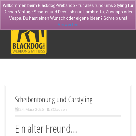
D
Willkommen beim Blackdog-Webshop - für alles rund ums Styling für
i
Deinen Vintage Scooter und Dich - ob nun Lambretta, Zündapp oder
r
Vespa. Du hast einen Wunsch oder eigene Ideen? Schreib uns!
e
Verwerfen
k
t
z
u
m
I
n
h
a
l
t
Scheibentönung und Carstyling
24. März 2025
SClausen
Ein alter Freund…