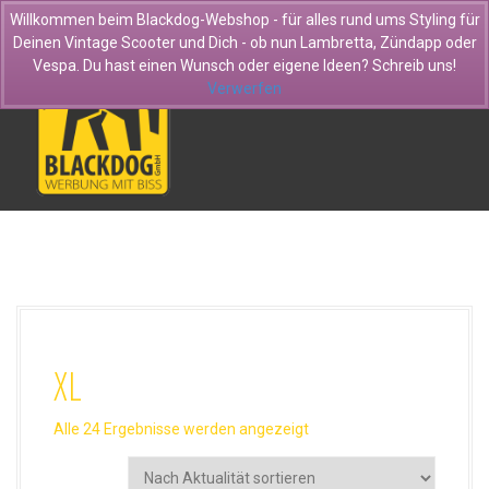
D
Willkommen beim Blackdog-Webshop - für alles rund ums Styling für
i
Deinen Vintage Scooter und Dich - ob nun Lambretta, Zündapp oder
r
Vespa. Du hast einen Wunsch oder eigene Ideen? Schreib uns!
e
Verwerfen
k
t
z
u
m
I
n
h
a
l
t
XL
N
Alle 24 Ergebnisse werden angezeigt
a
c