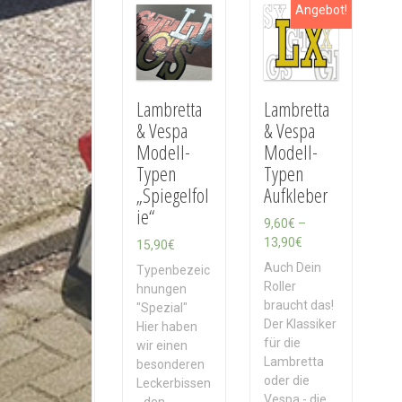
h
Angebot!
A
k
t
u
a
Lambretta
Lambretta
l
& Vespa
& Vespa
i
Modell-
Modell-
t
Typen
Typen
ä
„Spiegelfol
Aufkleber
t
ie“
s
9,60
€
–
o
P
13,90
€
15,90
€
r
r
Auch Dein
Typenbezeic
t
e
Roller
hnungen
i
i
braucht das!
"Spezial"
e
s
Der Klassiker
Hier haben
r
s
für die
wir einen
t
p
Lambretta
besonderen
a
oder die
Leckerbissen
n
Vespa - die
- den