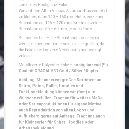
-
speziellen Hochglanz-Folie.
T
Wie auf den Alten Vespas & Lambrettas versetzt
y
zu kleben, dann 140 – 160 mm Höhe; einzelner
p
Buchstabe ca. 115 – 120 mm, Breite einzelner
e
Buchstabe ca. 50 – 60 mm, je nach Form.
n
Besonders hier – die Buchstaben müssen ein
"
wenig kleiner und feiner sein, als die großen, da
S
die Folie eine konvexe Verklebung nur bedingt
p
zulässt.
i
e
Metallisierte Polyester-Folie –
hochglänzend (!!!)
g
Qualität ORACAL 531 Gold / Silber / Kupfer
e
Achtung: Mit unserem großen Sortiment an
l
Shirts, Polos, Pullis, Hoodies und
f
Funktionskleidung können wir (fast) alle
o
Wünsche erfüllen. Fragt an für weitere Maße
l
oder Serienproduktionen für eigene Motive,
i
auch Reproduktion von alten Logos und
e
Aufklebern gerne auf Anfrage. Fragt uns auch
"
für Kleinserien für Shirts, Hoodies oder
M
Arbeitsbekleidung.