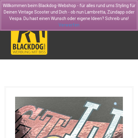
D
Willkommen beim Blackdog-Webshop - für alles rund ums Styling für
i
Deinen Vintage Scooter und Dich - ob nun Lambretta, Zündapp oder
r
Vespa. Du hast einen Wunsch oder eigene Ideen? Schreib uns!
e
Verwerfen
k
t
z
u
m
I
n
h
a
l
t