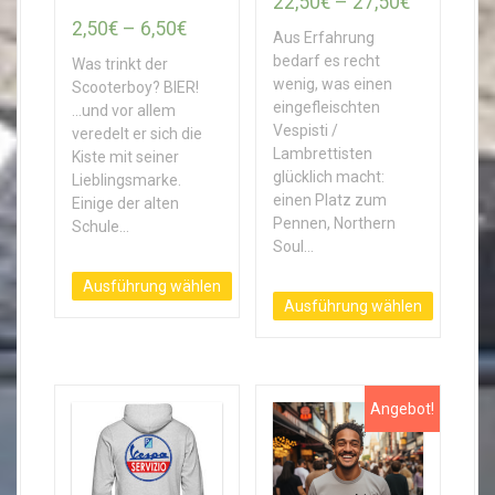
P
22,50
€
–
27,50
€
P
2,50
€
–
6,50
€
r
Aus Erfahrung
r
e
bedarf es recht
Was trinkt der
e
wenig, was einen
i
Scooterboy? BIER!
eingefleischten
...und vor allem
i
s
Vespisti /
veredelt er sich die
s
s
Lambrettisten
Kiste mit seiner
s
p
glücklich macht:
Lieblingsmarke.
p
einen Platz zum
a
Einige der alten
Pennen, Northern
Schule…
a
n
Soul…
n
n
n
Ausführung wählen
e
Ausführung wählen
D
e
:
D
i
:
2
i
e
2
2
e
s
,
s
,
e
Angebot!
e
s
5
5
s
P
0
0
P
r
€
€
r