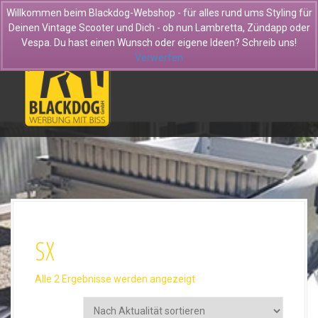
D
Willkommen beim Blackdog-Webshop - für alles rund ums Styling für
i
Deinen Vintage Scooter und Dich - ob nun Lambretta, Zündapp oder
r
Vespa. Du hast einen Wunsch oder eigene Ideen? Schreib uns!
e
Verwerfen
k
t
z
u
m
I
n
h
a
l
t
SX
N
Alle 2 Ergebnisse werden angezeigt
a
c