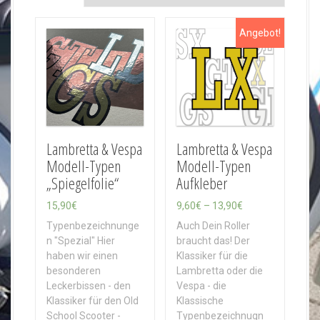
h
A
Angebot!
k
t
u
a
l
i
t
ä
Lambretta & Vespa
Lambretta & Vespa
t
Modell-Typen
Modell-Typen
s
„Spiegelfolie“
Aufkleber
o
r
P
15,90
€
9,60
€
–
13,90
€
t
r
Typenbezeichnunge
Auch Dein Roller
i
e
n "Spezial" Hier
braucht das! Der
e
i
haben wir einen
Klassiker für die
r
s
besonderen
Lambretta oder die
t
s
Leckerbissen - den
Vespa - die
p
Klassiker für den Old
Klassische
a
School Scooter -
Typenbezeichnugn