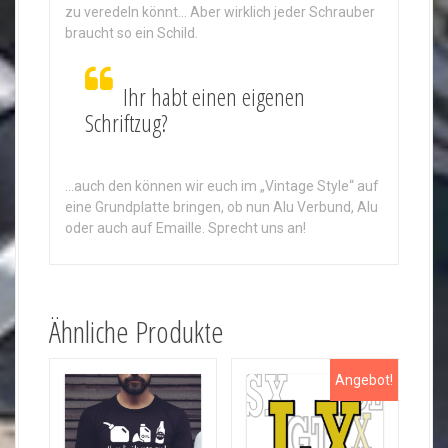
zu veredeln könnt… Aber wirklich jeder Schrauber
braucht so ein Schild.
Ihr habt einen eigenen
Schriftzug?
…auch den können wir euch im „Vintage Style“ auf
eine Grundplatte bringen, ob nun Alu Verbund, Alu
oder auch auf Emaille. Sprecht uns an!
Ähnliche Produkte
Angebot!