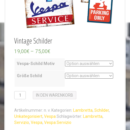
Vintage Schilder
P
19,00
€
–
75,00
€
r
Vespa-Schild Motiv
e
i
Größe Schild
s
s
V
IN DEN WARENKORB
p
i
a
n
Artikelnummer:
n. v.
Kategorien:
Lambretta
,
Schilder
,
n
t
Unkategorisiert
,
Vespa
Schlagwörter:
Lambretta
,
a
n
Servizio
,
Vespa
,
Vespa Servizio
g
e